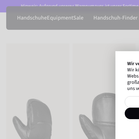
Hinweis: Aufgrund unseres Warenumzugs ist unser Sortimen
Handschuhe
Equipment
Sale
Handschuh-Finder
Wir v
Wir k
Websi
großa
uns v