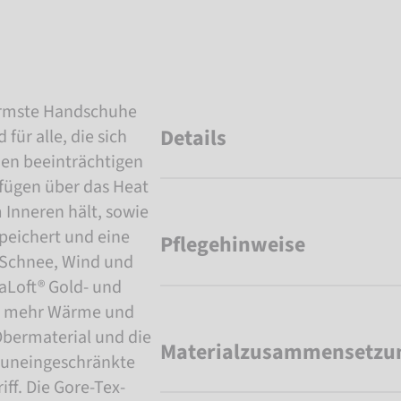
ärmste Handschuhe
Details
für alle, die sich
den beeinträchtigen
rfügen über das Heat
 Inneren hält, sowie
peichert und eine
Pflegehinweise
 Schnee, Wind und
maLoft® Gold- und
ch mehr Wärme und
Obermaterial und die
Materialzusammensetzu
 uneingeschränkte
ff. Die Gore-Tex-