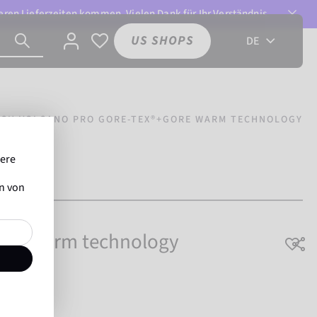
ren Lieferzeiten kommen. Vielen Dank für Ihr Verständnis.
US SHOPS
DE
CH VOLCANO PRO GORE-TEX®+GORE WARM TECHNOLOGY
sere
en von
ore warm technology