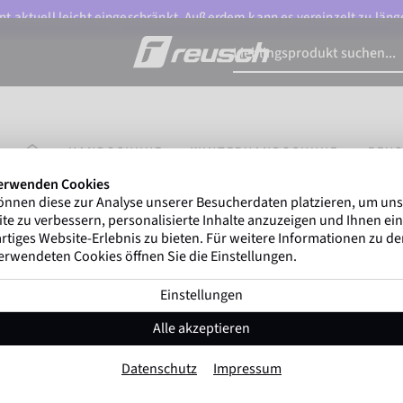
t aktuell leicht eingeschränkt. Außerdem kann es vereinzelt zu länge
STARTSEITE
HANDSCHUHE
WINTERHANDSCHUHE
REUS
erwenden Cookies
önnen diese zur Analyse unserer Besucherdaten platzieren, um un
Marco Odermatt
und mehr als
500 professionelle
te zu verbessern, personalisierte Inhalte anzuzeigen und Ihnen ein
Winterathleten
weltweit vertrauen auf Reusch.
rtiges Website-Erlebnis zu bieten. Für weitere Informationen zu d
erwendeten Cookies öffnen Sie die Einstellungen.
Einstellungen
Reusch Volcano Pro GORE-TEX®+G
Alle akzeptieren
Artikel-Nr. 6501600
Datenschutz
Impressum
Am wärmsten
Wasserdicht
Atmungsaktiv