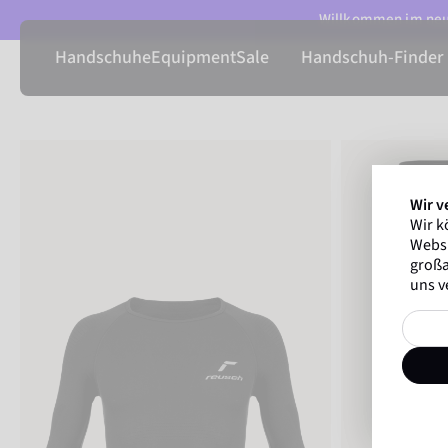
Willkommen im neue
Handschuhe
Equipment
Sale
Handschuh-Finder
Wir v
Wir k
Websi
großa
uns v