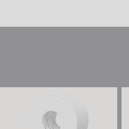
Reusch Sport Tape 38 mm (2 Rolls Set)
Reu