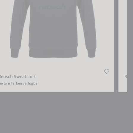
Reusch Sweatshirt
Reus
eitere Farben verfügbar