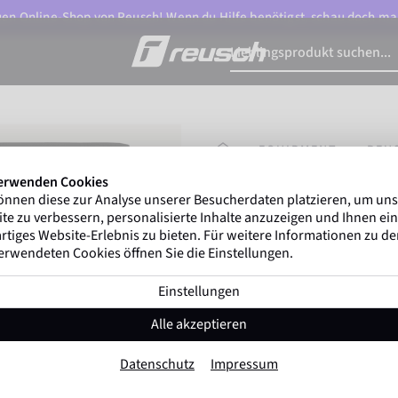
n Online-Shop von Reusch! Wenn du Hilfe benötigst, schau doch ma
STARTSEITE
EQUIPMENT
REU
erwenden Cookies
önnen diese zur Analyse unserer Besucherdaten platzieren, um un
Marco Odermatt
und 
te zu verbessern, personalisierte Inhalte anzuzeigen und Ihnen ein
Winterathleten
weltweit v
rtiges Website-Erlebnis zu bieten. Für weitere Informationen zu d
erwendeten Cookies öffnen Sie die Einstellungen.
Einstellungen
Reusch Underwe
Alle akzeptieren
Artikel-Nr. 5140409
Datenschutz
Impressum
Farbe:
Schwarz