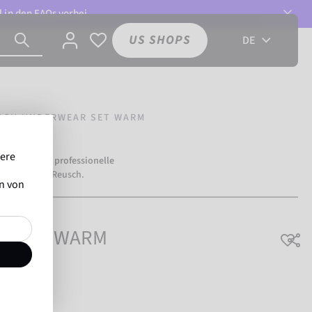
l in den
FAQs
vorbei.
US SHOPS
DE
SCH UNDERWEAR SET WARM
sere
mehr als
500 professionelle
ertrauen auf Reusch.
en von
ar Set WARM