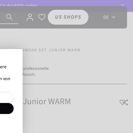
l in den
FAQs
vorbei.
US SHOPS
DE
SCH UNDERWEAR SET JUNIOR WARM
sere
mehr als
500 professionelle
ertrauen auf Reusch.
en von
ar Set Junior WARM