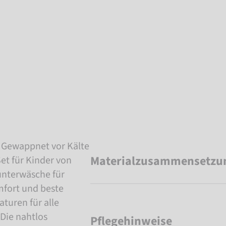
 Gewappnet vor Kälte
Materialzusammensetzu
t für Kinder von
unterwäsche für
mfort und beste
turen für alle
 Die nahtlos
Pflegehinweise