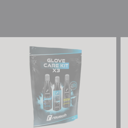
Reusch Glove Care Kit x3
Reu