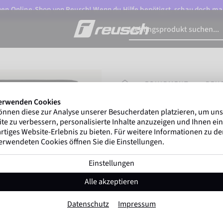
n Online-Shop von Reusch! Wenn du Hilfe benötigst, schau doch ma
STARTSEITE
EQUIPMENT
REU
erwenden Cookies
önnen diese zur Analyse unserer Besucherdaten platzieren, um un
Marco Odermatt
und 
te zu verbessern, personalisierte Inhalte anzuzeigen und Ihnen ein
Winterathleten
weltweit v
rtiges Website-Erlebnis zu bieten. Für weitere Informationen zu d
erwendeten Cookies öffnen Sie die Einstellungen.
Einstellungen
Reusch Underwe
Alle akzeptieren
Artikel-Nr. 5240429
Datenschutz
Impressum
Farbe:
Schwarz