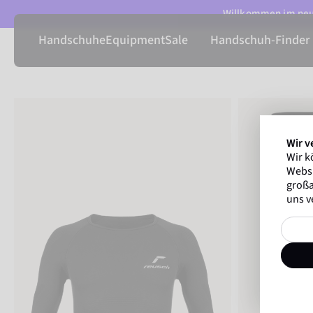
Willkommen im neue
Handschuhe
Equipment
Sale
Handschuh-Finder
Wir v
Wir k
Websi
großa
uns v