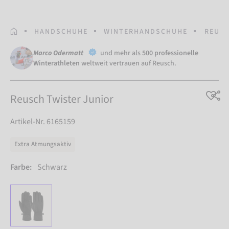
STARTSEITE
HANDSCHUHE
WINTERHANDSCHUHE
REUSC
Marco Odermatt
und mehr als
500 professionelle
Winterathleten
weltweit vertrauen auf Reusch.
Reusch Twister Junior
Artikel-Nr. 6165159
Extra Atmungsaktiv
Farbe:
Schwarz