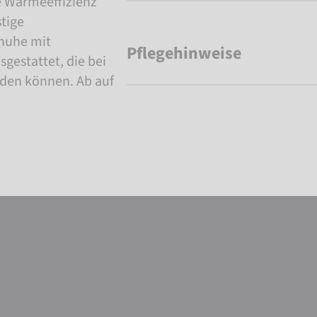
e Wärmeeffizienz
stige
huhe mit
Pflegehinweise
gestattet, die bei
den können. Ab auf