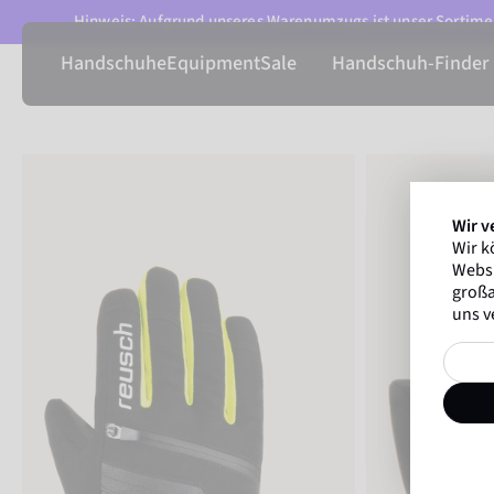
Hinweis: Aufgrund unseres Warenumzugs ist unser Sortimen
Handschuhe
Equipment
Sale
Handschuh-Finder
Wir v
Wir k
Websi
großa
uns v