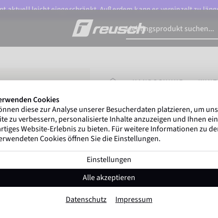
t aktuell leicht eingeschränkt. Außerdem kann es vereinzelt zu länge
STARTSEITE
HANDSCHUHE
WIN
erwenden Cookies
önnen diese zur Analyse unserer Besucherdaten platzieren, um un
Marco Odermatt
und meh
te zu verbessern, personalisierte Inhalte anzuzeigen und Ihnen ein
Winterathleten
weltweit vert
rtiges Website-Erlebnis zu bieten. Für weitere Informationen zu d
erwendeten Cookies öffnen Sie die Einstellungen.
Einstellungen
Reusch Travis GOR
Alle akzeptieren
Artikel-Nr. 6261302
Datenschutz
Impressum
Extra warm
Wasserdicht
Atmungs