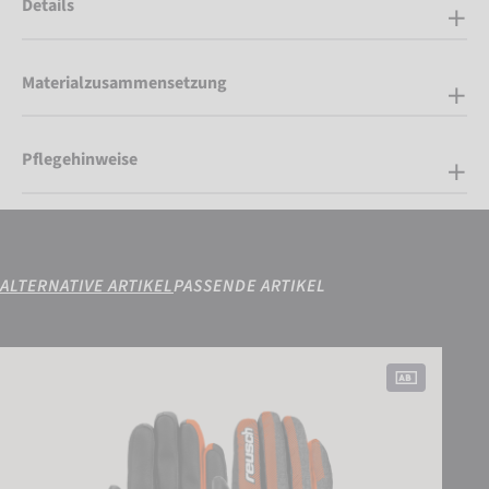
Details
Materialzusammensetzung
Pflegehinweise
ALTERNATIVE ARTIKEL
PASSENDE ARTIKEL
Reusch Duke R-TEX® XT Junior