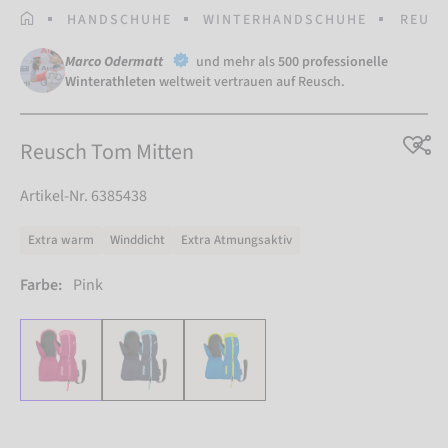
STARTSEITE
HANDSCHUHE
WINTERHANDSCHUHE
REUSC
Marco Odermatt
und mehr als
500 professionelle
Winterathleten
weltweit vertrauen auf Reusch.
Reusch Tom Mitten
Artikel-Nr. 6385438
Extra warm
Winddicht
Extra Atmungsaktiv
Farbe:
Pink