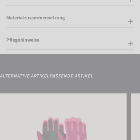
Materialzusammensetzung
Pflegehinweise
ALTERNATIVE ARTIKEL
PASSENDE ARTIKEL
Reusch Tom
Reus