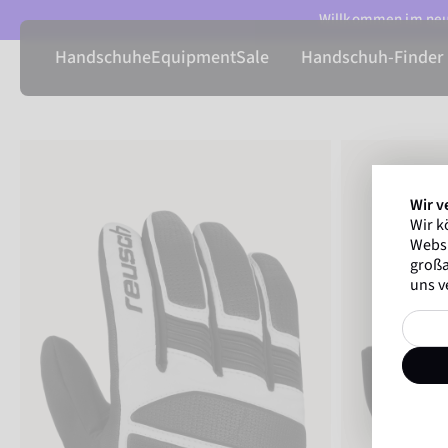
Willkommen im neue
Handschuhe
Equipment
Sale
Handschuh-Finder
Wir v
Wir k
Websi
großa
uns v