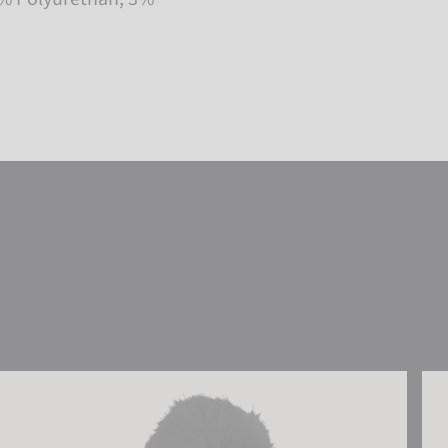
Reusch Eve Beanie
Reu