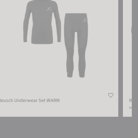
Reusch Underwear Set WARM
Reu
weite