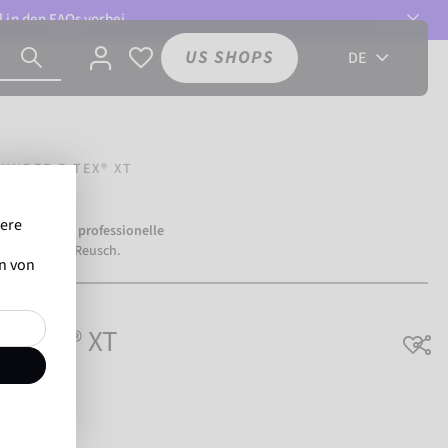
l in den
FAQs
vorbei.
US SHOPS
DE
UNDER R-TEX® XT
sere
mehr als
500 professionelle
ertrauen auf Reusch.
en von
R-TEX® XT
ngsaktiv