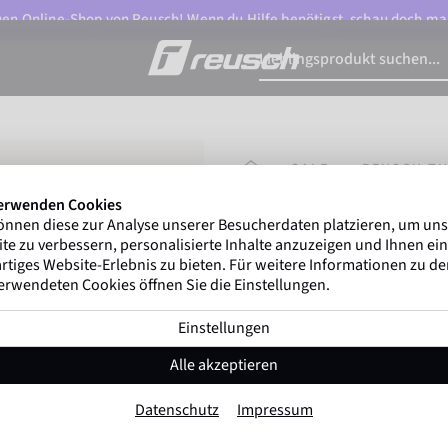
n Online-Shop von Reusch! Wenn du Hilfe benötigst, schau doch ma
STARTSEITE
SALE
REUSCH TH
erwenden Cookies
önnen diese zur Analyse unserer Besucherdaten platzieren, um un
Marco Odermatt
und 
te zu verbessern, personalisierte Inhalte anzuzeigen und Ihnen ein
Winterathleten
weltweit v
rtiges Website-Erlebnis zu bieten. Für weitere Informationen zu d
erwendeten Cookies öffnen Sie die Einstellungen.
Einstellungen
Reusch Thunder 
Alle akzeptieren
Artikel-Nr. 6401216
Datenschutz
Impressum
Extra warm
Wasserdicht
Atmu