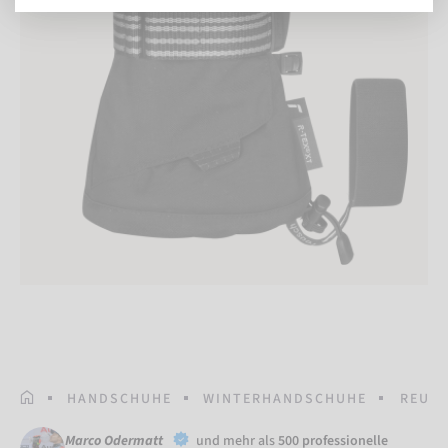
STARTSEITE
HANDSCHUHE
WINTERHANDSCHUHE
REUSC
Marco Odermatt
und mehr als
500 professionelle