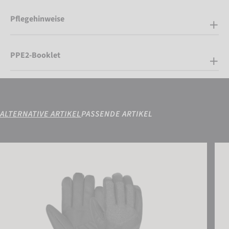
Pflegehinweise
PPE2-Booklet
ALTERNATIVE ARTIKEL
PASSENDE ARTIKEL
Reusch Doubletake R-TEX® XT
Reus