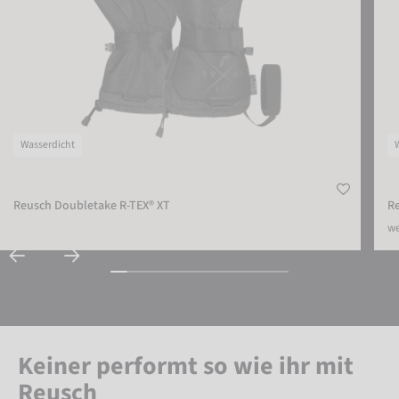
Wasserdicht
Reusch Doubletake R-TEX® XT
Re
we
Keiner performt so wie ihr mit
Reusch