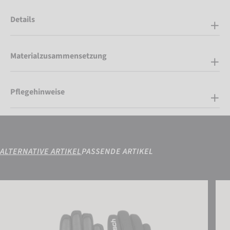
Details
Materialzusammensetzung
Pflegehinweise
ALTERNATIVE ARTIKEL
PASSENDE ARTIKEL
Reusch Outset R-TEX® XT
Reus