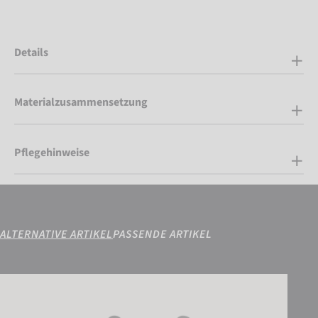
Details
Materialzusammensetzung
Pflegehinweise
ALTERNATIVE ARTIKEL
PASSENDE ARTIKEL
Reusch Stratos TOUCH-TEC