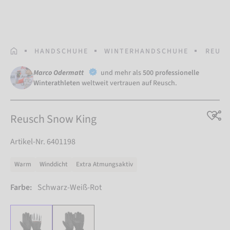
STARTSEITE
HANDSCHUHE
WINTERHANDSCHUHE
REUS
Marco Odermatt
und mehr als
500 professionelle
Winterathleten
weltweit vertrauen auf Reusch.
Reusch Snow King
Artikel-Nr. 6401198
Warm
Winddicht
Extra Atmungsaktiv
Farbe:
Schwarz-Weiß-Rot