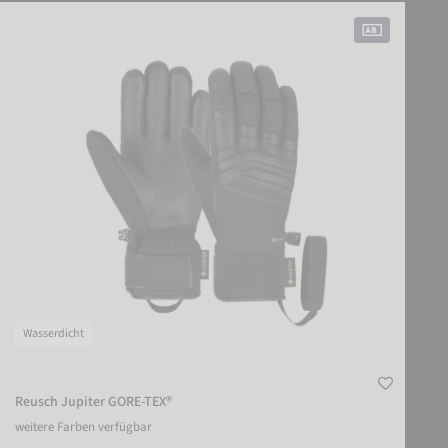
Reusch Jupiter GORE-TEX®
Wasserdicht
Reusch Jupiter GORE-TEX®
weitere Farben verfügbar