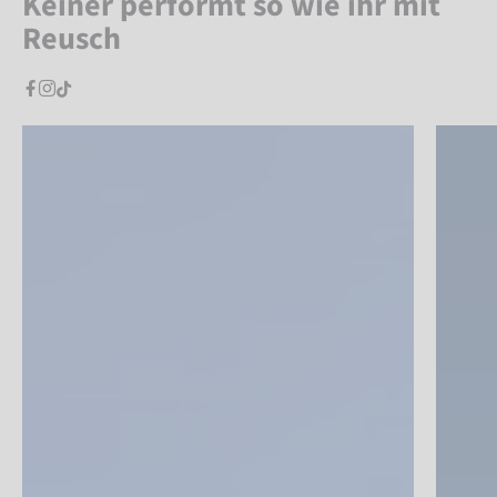
Keiner performt so wie ihr mit
Reusch