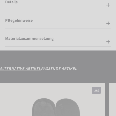
Details
Pflegehinweise
Materialzusammensetzung
ALTERNATIVE ARTIKEL
PASSENDE ARTIKEL
Reusch Amira GORE-TEX® Mitten
Reus