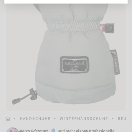
STARTSEITE
HANDSCHUHE
WINTERHANDSCHUHE
REUSC
Marco Odermatt
und mehr als
500 professionelle