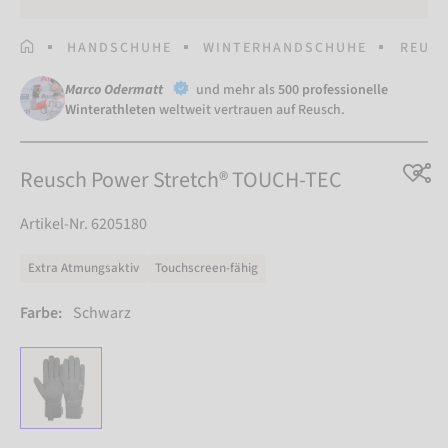
STARTSEITE
HANDSCHUHE
WINTERHANDSCHUHE
REUSC
Marco Odermatt
und mehr als
500 professionelle
Winterathleten
weltweit vertrauen auf Reusch.
Reusch Power Stretch® TOUCH-TEC
Artikel-Nr. 6205180
Extra Atmungsaktiv
Touchscreen-fähig
Farbe:
Schwarz