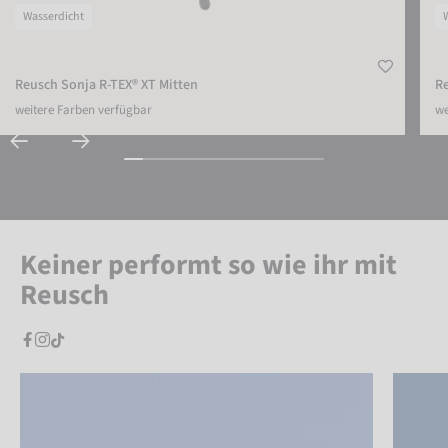
Wasserdicht
Reusch Sonja R-TEX® XT Mitten
Re
weitere Farben verfügbar
we
Keiner performt so wie ihr mit
Reusch