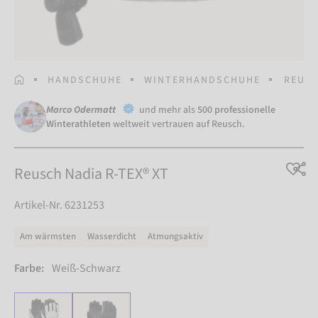
STARTSEITE
HANDSCHUHE
WINTERHANDSCHUHE
REUSC
Marco Odermatt
und mehr als
500 professionelle
Winterathleten
weltweit vertrauen auf Reusch.
Reusch Nadia R-TEX® XT
Artikel-Nr. 6231253
Am wärmsten
Wasserdicht
Atmungsaktiv
Farbe:
Weiß-Schwarz