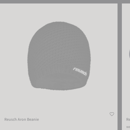
Reusch Aron Beanie
Reus
Reusch Aron Beanie
R
we