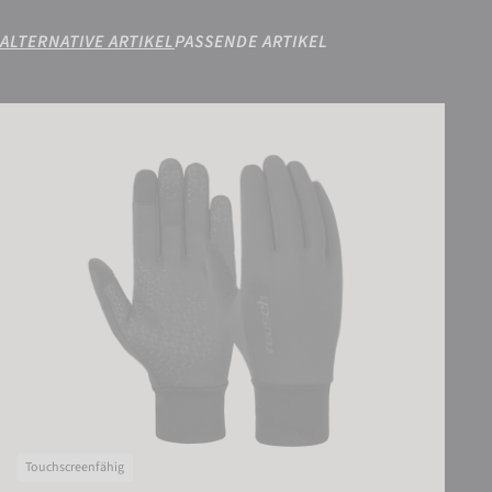
ALTERNATIVE ARTIKEL
PASSENDE ARTIKEL
Reusch Ashton TOUCH-TEC
Touchscreenfähig