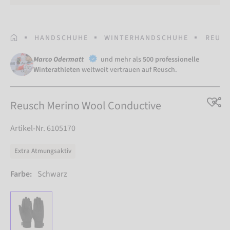
STARTSEITE
HANDSCHUHE
WINTERHANDSCHUHE
REUSC
Marco Odermatt
und mehr als
500 professionelle
Winterathleten
weltweit vertrauen auf Reusch.
Reusch Merino Wool Conductive
Artikel-Nr. 6105170
Extra Atmungsaktiv
Farbe:
Schwarz