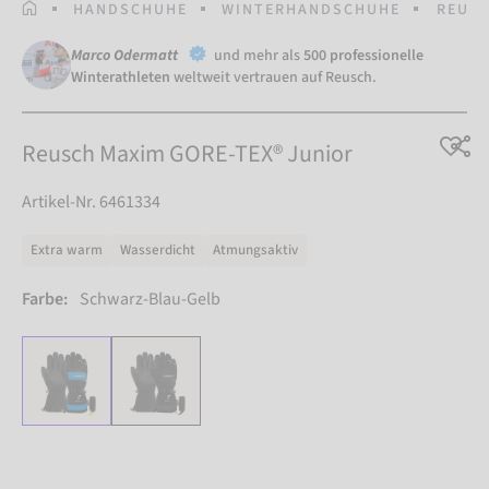
STARTSEITE
HANDSCHUHE
WINTERHANDSCHUHE
REUSC
Marco Odermatt
und mehr als
500 professionelle
Winterathleten
weltweit vertrauen auf Reusch.
Reusch Maxim GORE-TEX® Junior
Artikel-Nr. 6461334
Extra warm
Wasserdicht
Atmungsaktiv
Farbe:
Schwarz-Blau-Gelb