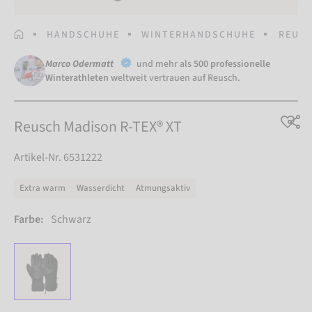
STARTSEITE
HANDSCHUHE
WINTERHANDSCHUHE
REUSC
Marco Odermatt
und mehr als
500 professionelle
Winterathleten
weltweit vertrauen auf Reusch.
Reusch Madison R-TEX® XT
Artikel-Nr. 6531222
Extra warm
Wasserdicht
Atmungsaktiv
Farbe:
Schwarz