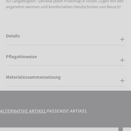
für Langlebigkeit. Genieße jeden Pistentag in vollen Zügen mit den
angenehm warmen und komfortablen Handschuhen von Reusch!
Details
Pflegehinweise
Materialzusammensetzung
ALTERNATIVE ARTIKEL
PASSENDE ARTIKEL
Reusch Susan GORE-TEX®
Reus