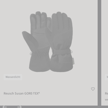
Wasserdicht
Reusch Susan GORE-TEX®
Re
we