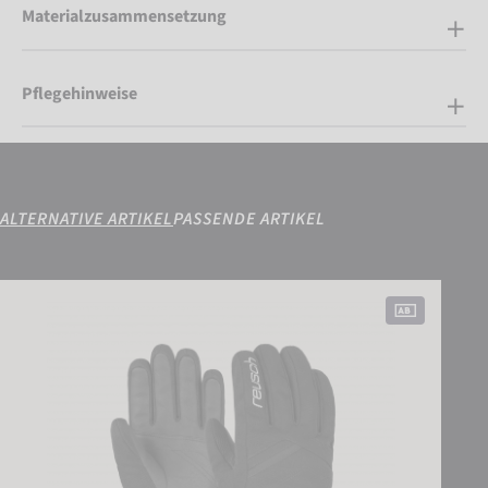
Materialzusammensetzung
Pflegehinweise
ALTERNATIVE ARTIKEL
PASSENDE ARTIKEL
Reusch Coral R-TEX® XT