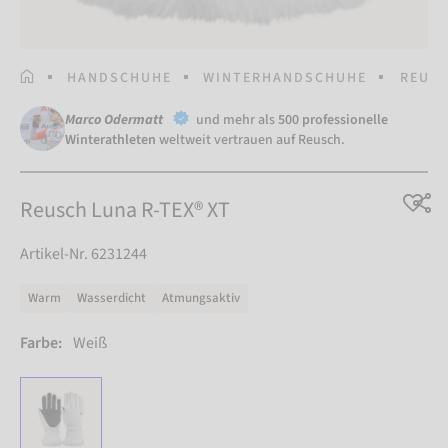
STARTSEITE
HANDSCHUHE
WINTERHANDSCHUHE
REUSC
Marco Odermatt
und mehr als
500 professionelle
Winterathleten
weltweit vertrauen auf Reusch.
Reusch Luna R-TEX® XT
Artikel-Nr. 6231244
Warm
Wasserdicht
Atmungsaktiv
Farbe:
Weiß