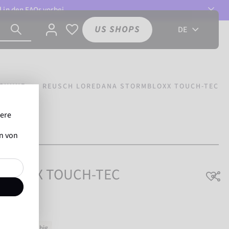
l in den
FAQs
vorbei.
US SHOPS
DE
CHUHE
REUSCH LOREDANA STORMBLOXX TOUCH-TEC
sere
ofessionelle
usch.
en von
MBLOXX TOUCH-TEC
ouchscreen-fähig