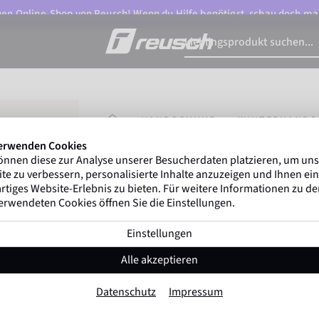
n Online-Shop von Reusch! Wenn du Hilfe benötigst, schau doch ma
STARTSEITE
HANDSCHUHE
WINTERHANDS
erwenden Cookies
önnen diese zur Analyse unserer Besucherdaten platzieren, um un
Marco Odermatt
und mehr als
500 pr
te zu verbessern, personalisierte Inhalte anzuzeigen und Ihnen ein
Winterathleten
weltweit vertrauen auf Re
rtiges Website-Erlebnis zu bieten. Für weitere Informationen zu d
erwendeten Cookies öffnen Sie die Einstellungen.
Einstellungen
Reusch Loredana STOR
Alle akzeptieren
Artikel-Nr. 6335198
Datenschutz
Impressum
Extra warm
Winddicht
Extra Atmungsaktiv
T