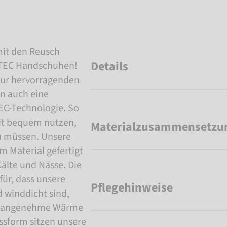
mit den Reusch
Details
EC Handschuhen!
nur hervorragenden
n auch eine
EC-Technologie. So
eit bequem nutzen,
Materialzusammensetzu
u müssen. Unsere
 Material gefertigt
älte und Nässe. Die
r, dass unsere
Pflegehinweise
winddicht sind,
ür angenehme Wärme
ssform sitzen unsere