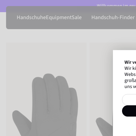
Willkommen im neue
Handschuhe
Equipment
Sale
Handschuh-Finder
Wir v
Wir k
Websi
großa
uns v