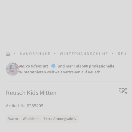
STARTSEITE
HANDSCHUHE
WINTERHANDSCHUHE
REUSC
Marco Odermatt
und mehr als
500 professionelle
Winterathleten
weltweit vertrauen auf Reusch.
Reusch Kids Mitten
Artikel-Nr. 6285405
Warm
Winddicht
Extra Atmungsaktiv