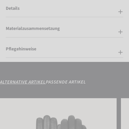
Details
Materialzusammensetzung
Pflegehinweise
ALTERNATIVE ARTIKEL
PASSENDE ARTIKEL
Reusch Grace GORE-TEX
Reus