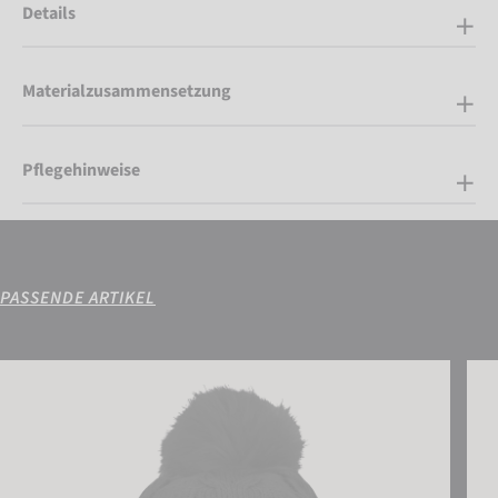
Details
Materialzusammensetzung
Pflegehinweise
PASSENDE ARTIKEL
Reusch Eve Beanie
Reus