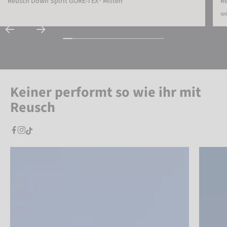
Reusch Down Spirit GORE-TEX® Mitten
Re
we
Keiner performt so wie ihr mit
Reusch