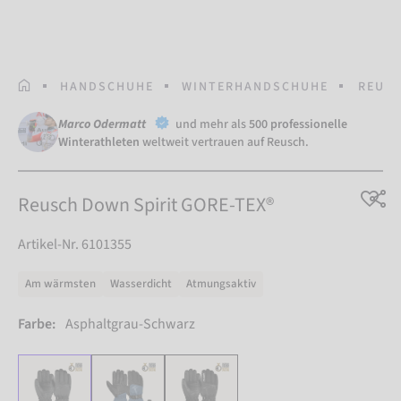
STARTSEITE
HANDSCHUHE
WINTERHANDSCHUHE
REUSC
Marco Odermatt
und mehr als
500 professionelle
Winterathleten
weltweit vertrauen auf Reusch.
Reusch Down Spirit GORE-TEX®
Artikel-Nr. 6101355
Am wärmsten
Wasserdicht
Atmungsaktiv
Farbe:
Asphaltgrau-Schwarz