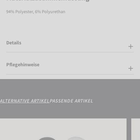
94% Polyester, 6% Polyurethan
Details
Pflegehinweise
ALTERNATIVE ARTIKEL
PASSENDE ARTIKEL
Reusch Helena R-TEX® XT Mitten
Reus