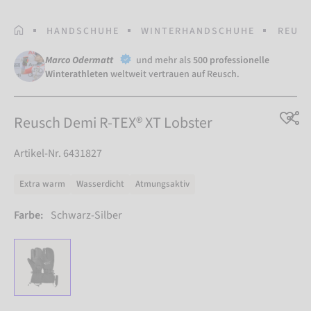
STARTSEITE
HANDSCHUHE
WINTERHANDSCHUHE
REUSC
Marco Odermatt
und mehr als
500 professionelle
Winterathleten
weltweit vertrauen auf Reusch.
Reusch Demi R-TEX® XT Lobster
Artikel-Nr. 6431827
Extra warm
Wasserdicht
Atmungsaktiv
Farbe:
Schwarz-Silber