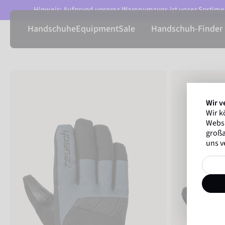
Hinweis: Aufgrund unseres Warenumzugs ist unser Sortimen
Handschuhe
Equipment
Sale
Handschuh-Finder
Wir v
Wir k
Websi
großa
uns v