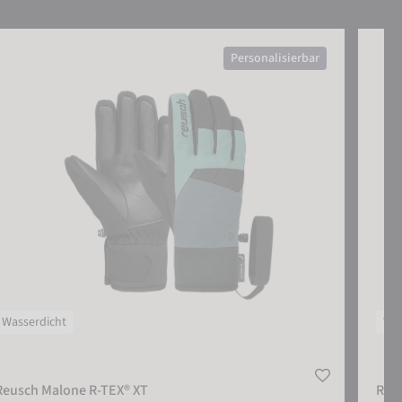
sch Malone R-TEX® XT
Reusch 
Personalisierbar
Wasserdicht
Was
Reusch Malone R-TEX® XT
Reus