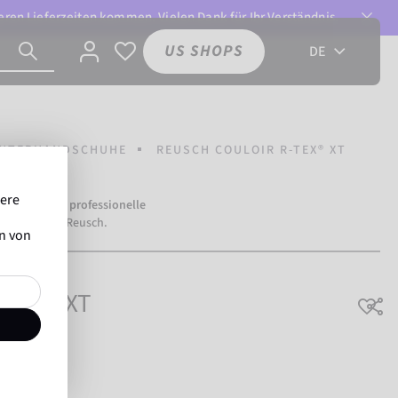
ren Lieferzeiten kommen. Vielen Dank für Ihr Verständnis.
US SHOPS
DE
NTERHANDSCHUHE
REUSCH COULOIR R-TEX® XT
sere
mehr als
500 professionelle
ertrauen auf Reusch.
en von
R-TEX® XT
ngsaktiv