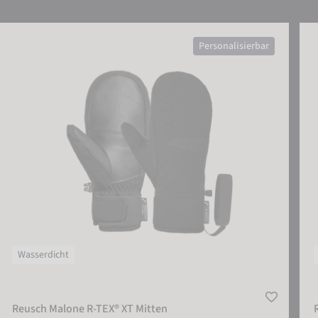
Reusch Malone R-TEX® XT Mitten
Reu
Personalisierbar
Wasserdicht
Reusch Malone R-TEX® XT Mitten