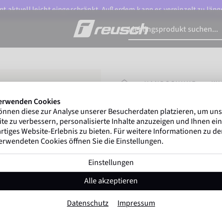
t aktuell leicht eingeschränkt. Außerdem kann es vereinzelt zu länge
STARTSEITE
HANDSCHUHE
WI
erwenden Cookies
önnen diese zur Analyse unserer Besucherdaten platzieren, um un
Marco Odermatt
und 
te zu verbessern, personalisierte Inhalte anzuzeigen und Ihnen ein
Winterathleten
weltweit v
rtiges Website-Erlebnis zu bieten. Für weitere Informationen zu d
erwendeten Cookies öffnen Sie die Einstellungen.
Einstellungen
Reusch Couloir 
Alle akzeptieren
Artikel-Nr. 6501272
Datenschutz
Impressum
Extra warm
Wasserdicht
Atmu