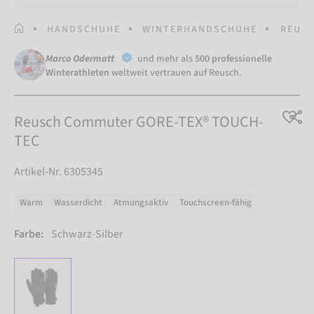
STARTSEITE
HANDSCHUHE
WINTERHANDSCHUHE
REUSC
Marco Odermatt
und mehr als
500 professionelle
Winterathleten
weltweit vertrauen auf Reusch.
Reusch Commuter GORE-TEX® TOUCH-
TEC
Artikel-Nr. 6305345
Warm
Wasserdicht
Atmungsaktiv
Touchscreen-fähig
Farbe:
Schwarz-Silber