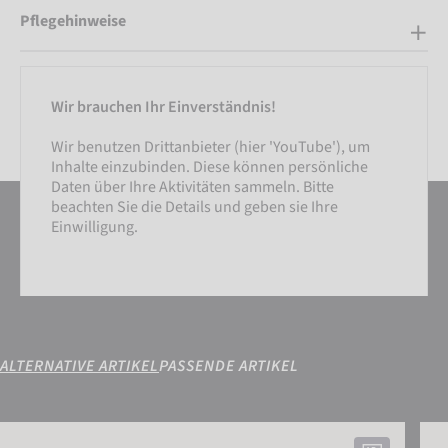
Pflegehinweise
Wir brauchen Ihr Einverständnis!
Wir benutzen Drittanbieter (hier 'YouTube'), um
Inhalte einzubinden. Diese können persönliche
Daten über Ihre Aktivitäten sammeln. Bitte
beachten Sie die Details und geben sie Ihre
Einwilligung.
ALTERNATIVE ARTIKEL
PASSENDE ARTIKEL
Reusch Diver X R-TEX® XT TOUCH-TEC
Reus
EINSTELLUNGEN