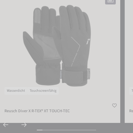
EXTERNE MEDIEN AKZEPTIEREN
Wasserdicht
Touchscreenfähig
Reusch Diver X R-TEX® XT TOUCH-TEC
R