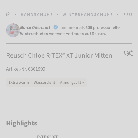
STARTSEITE
HANDSCHUHE
WINTERHANDSCHUHE
REUSC
Marco Odermatt
und mehr als
500 professionelle
Winterathleten
weltweit vertrauen auf Reusch.
Reusch Chloe R-TEX® XT Junior Mitten
Artikel-Nr. 6361599
Extra warm
Wasserdicht
Atmungsaktiv
Highlights
R-TEX® XT