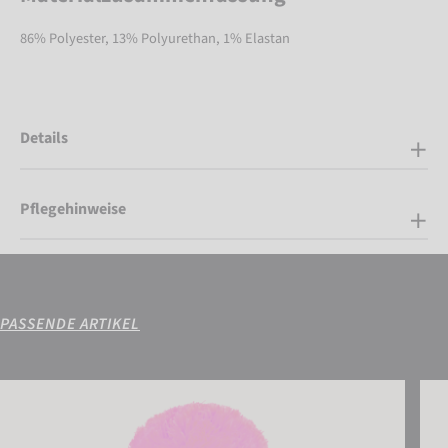
86% Polyester, 13% Polyurethan, 1% Elastan
Details
Pflegehinweise
PASSENDE ARTIKEL
Reusch Noah Beanie
Reus