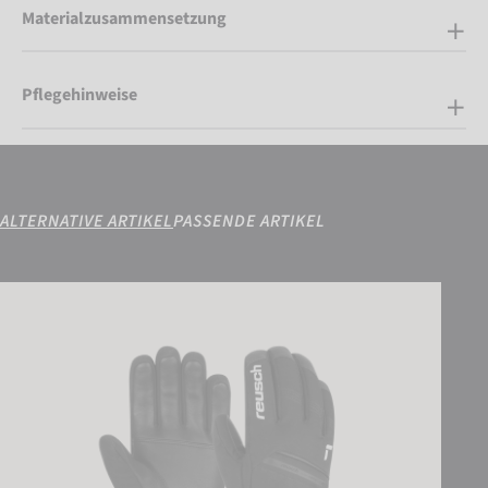
Materialzusammensetzung
Pflegehinweise
ALTERNATIVE ARTIKEL
PASSENDE ARTIKEL
Reusch Morris GORE-TEX®