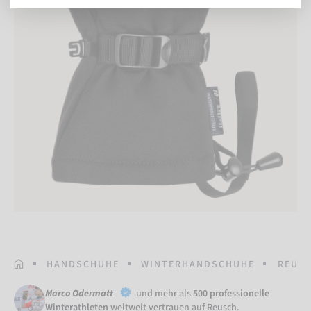
STARTSEITE
HANDSCHUHE
WINTERHANDSCHUHE
REUSC
Marco Odermatt
und mehr als
500 professionelle
Winterathleten
weltweit vertrauen auf Reusch.