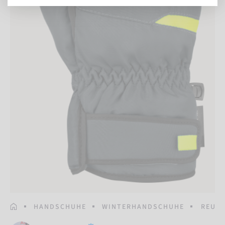
STARTSEITE
HANDSCHUHE
WINTERHANDSCHUHE
REUSC