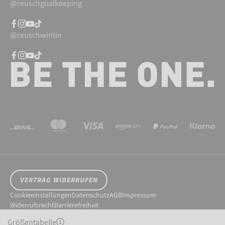
@reuschgoalkeeping
@reuschwinter
VERTRAG WIDERRUFEN
Cookieeinstellungen
Datenschutz
AGB
Impressum
Widerrufsrecht
Barrierefreiheit
© 2026 Reusch International SpA - AG
Größentabelle