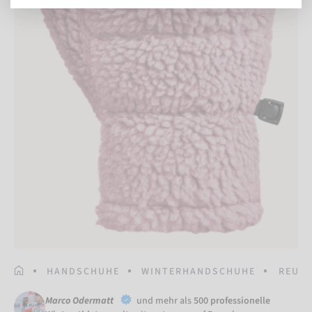
STARTSEITE
HANDSCHUHE
WINTERHANDSCHUHE
REUSC
Marco Odermatt
und mehr als
500 professionelle