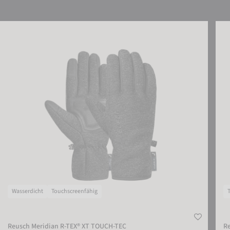
Reusch Meridian R-TEX® XT TOUCH-TEC
Reus
Wasserdicht
Touchscreenfähig
Reusch Meridian R-TEX® XT TOUCH-TEC
R