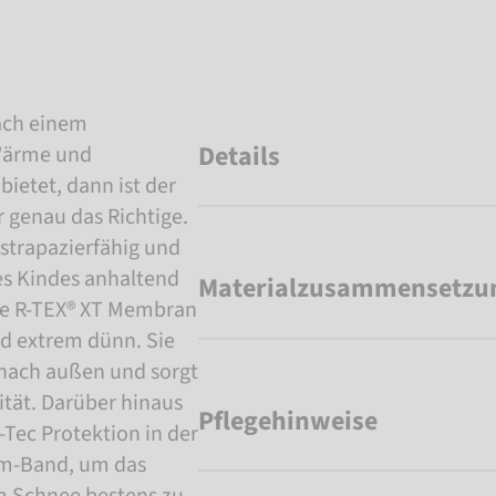
ach einem
Details
Wärme und
ietet, dann ist der
 genau das Richtige.
 strapazierfähig und
es Kindes anhaltend
Materialzusammensetzu
te R-TEX® XT Membran
nd extrem dünn. Sie
l nach außen und sorgt
ität. Darüber hinaus
Pflegehinweise
Tec Protektion in der
m-Band, um das
 Schnee bestens zu