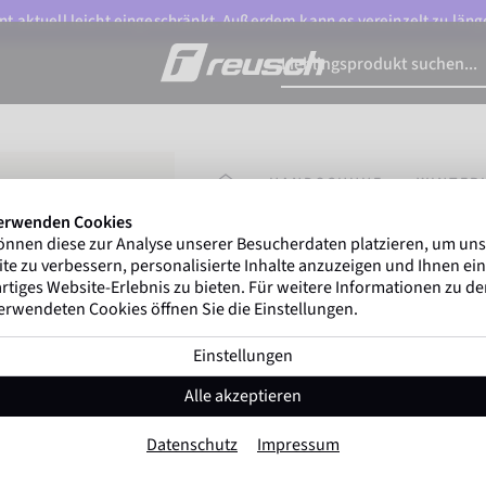
t aktuell leicht eingeschränkt. Außerdem kann es vereinzelt zu länge
STARTSEITE
HANDSCHUHE
WINTER
erwenden Cookies
önnen diese zur Analyse unserer Besucherdaten platzieren, um un
Marco Odermatt
und mehr a
te zu verbessern, personalisierte Inhalte anzuzeigen und Ihnen ein
Winterathleten
weltweit vertraue
rtiges Website-Erlebnis zu bieten. Für weitere Informationen zu d
erwendeten Cookies öffnen Sie die Einstellungen.
Einstellungen
Reusch Baseplate R-
Alle akzeptieren
Artikel-Nr. 6364272
Datenschutz
Impressum
Warm
Wasserdicht
Atmungsaktiv