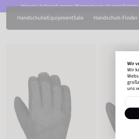
Hinweis: Aufgrund unseres Warenumzugs ist unser Sortimen
Handschuhe
Equipment
Sale
Handschuh-Finder
Wir v
Wir k
Websi
großa
uns v