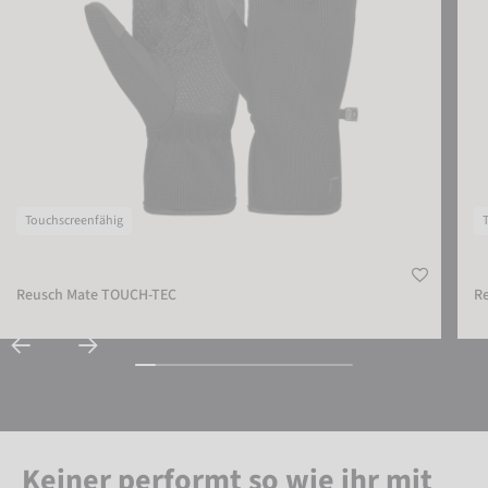
Touchscreenfähig
Reusch Mate TOUCH-TEC
R
Keiner performt so wie ihr mit