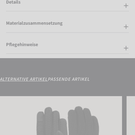
Details
Materialzusammensetzung
Pflegehinweise
ALTERNATIVE ARTIKEL
PASSENDE ARTIKEL
Reusch Mate TOUCH-TEC
Reus