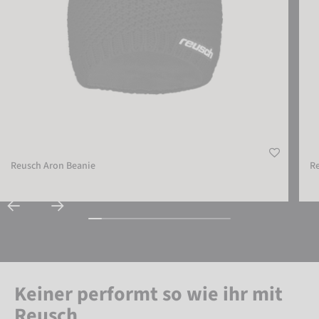
Reusch Aron Beanie
R
Keiner performt so wie ihr mit
Reusch