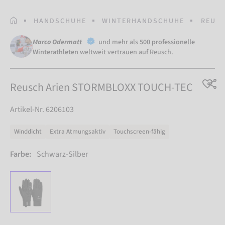
STARTSEITE
HANDSCHUHE
WINTERHANDSCHUHE
REUSC
Marco Odermatt
und mehr als
500 professionelle
Winterathleten
weltweit vertrauen auf Reusch.
Reusch Arien STORMBLOXX TOUCH-TEC
Artikel-Nr. 6206103
Winddicht
Extra Atmungsaktiv
Touchscreen-fähig
Farbe:
Schwarz-Silber