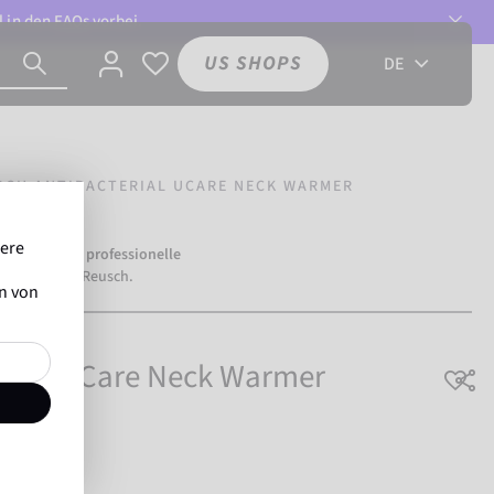
l in den
FAQs
vorbei.
US SHOPS
DE
SCH ANTIBACTERIAL UCARE NECK WARMER
sere
mehr als
500 professionelle
ertrauen auf Reusch.
en von
erial UCare Neck Warmer