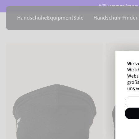
Willkommen im neue
Handschuhe
Equipment
Sale
Handschuh-Finder
Wir v
Wir k
Websi
großa
uns v