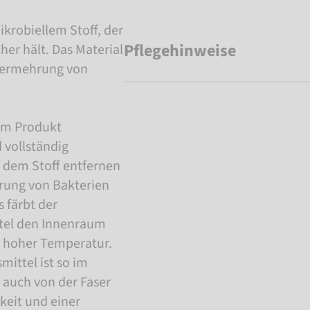
krobiellem Stoff, der
Pflegehinweise
her hält. Das Material
 Vermehrung von
dem Produkt
 vollständig
 dem Stoff entfernen
rung von Bakterien
 färbt der
ittel den Innenraum
i hoher Temperatur.
mittel ist so im
r auch von der Faser
keit und einer