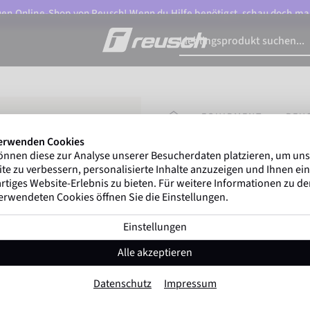
n Online-Shop von Reusch! Wenn du Hilfe benötigst, schau doch ma
STARTSEITE
EQUIPMENT
REU
erwenden Cookies
önnen diese zur Analyse unserer Besucherdaten platzieren, um un
Marco Odermatt
und 
te zu verbessern, personalisierte Inhalte anzuzeigen und Ihnen ein
Winterathleten
weltweit v
rtiges Website-Erlebnis zu bieten. Für weitere Informationen zu d
erwendeten Cookies öffnen Sie die Einstellungen.
Einstellungen
Reusch Antibact
Alle akzeptieren
Artikel-Nr. 6089040
Datenschutz
Impressum
Farbe:
Schwarz