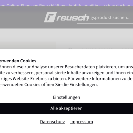
n Online-Shop von Reusch! Wenn du Hilfe benötigst, schau doch ma
STARTSEITE
HANDSCHUHE
WIN
erwenden Cookies
önnen diese zur Analyse unserer Besucherdaten platzieren, um un
Marco Odermatt
und me
te zu verbessern, personalisierte Inhalte anzuzeigen und Ihnen ein
Winterathleten
weltweit vert
rtiges Website-Erlebnis zu bieten. Für weitere Informationen zu d
erwendeten Cookies öffnen Sie die Einstellungen.
Einstellungen
Reusch Anakin R-T
Alle akzeptieren
Artikel-Nr. 6401577
Datenschutz
Impressum
Extra warm
Wasserdicht
Atmung