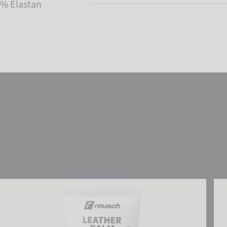
3% Elastan
Reusch Lederbalsam
Reu