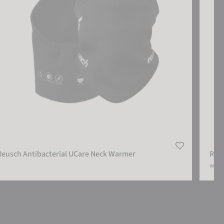
Reusch Antibacterial UCare Neck Warmer
Reus
weite