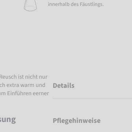
innerhalb des Fäustlings.
Reusch ist nicht nur
Details
uch extra warm und
um Einführen eerner
sung
Pflegehinweise