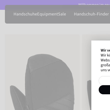
Willkommen im neue
Handschuhe
Equipment
Sale
Handschuh-Finder
Wir v
Wir k
Websi
großa
uns v