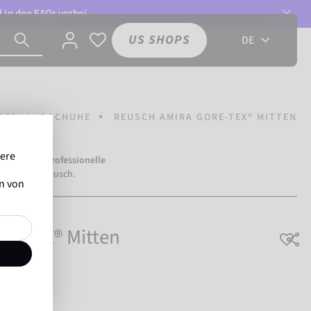
l in den
FAQs
vorbei.
US SHOPS
DE
TERHANDSCHUHE
REUSCH AMIRA GORE-TEX® MITTEN
sere
hr als
500 professionelle
trauen auf Reusch.
en von
E-TEX® Mitten
saktiv