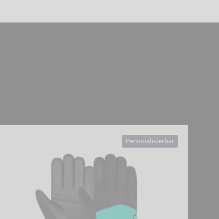
sch Amira GORE-TEX®
Personalisierbar