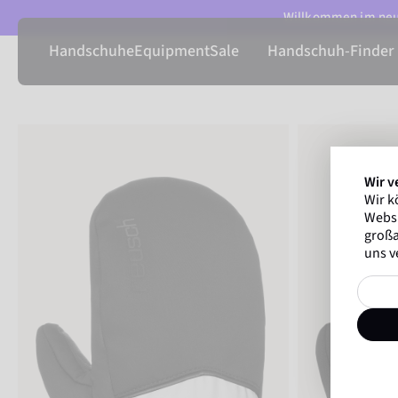
Willkommen im neue
Handschuhe
Equipment
Sale
Handschuh-Finder
Wir v
Wir k
Websi
großa
uns v