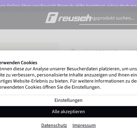
n Online-Shop von Reusch! Wenn du Hilfe benötigst, schau doch ma
STARTSEITE
HANDSCHUHE
WIN
erwenden Cookies
önnen diese zur Analyse unserer Besucherdaten platzieren, um un
Marco Odermatt
und me
te zu verbessern, personalisierte Inhalte anzuzeigen und Ihnen ein
Winterathleten
weltweit ver
rtiges Website-Erlebnis zu bieten. Für weitere Informationen zu d
erwendeten Cookies öffnen Sie die Einstellungen.
Einstellungen
Reusch Amira GOR
Alle akzeptieren
Artikel-Nr. 6431689
Datenschutz
Impressum
Extra warm
Wasserdicht
Atmung