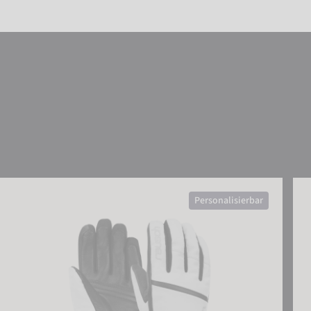
Reusch Tessa STORMBLOXX
Reu
Personalisierbar