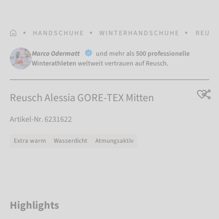
STARTSEITE
HANDSCHUHE
WINTERHANDSCHUHE
REUSC
Marco Odermatt
und mehr als
500 professionelle
Winterathleten
weltweit vertrauen auf Reusch.
Reusch Alessia GORE-TEX Mitten
Artikel-Nr. 6231622
Extra warm
Wasserdicht
Atmungsaktiv
Highlights