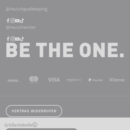
@reuschgoalkeeping
@reuschwinter
VERTRAG WIDERRUFEN
Cookieeinstellungen
Datenschutz
AGB
Impressum
Größentabelle
Widerrufsrecht
Barrierefreiheit