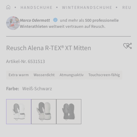
STARTSEITE
HANDSCHUHE
WINTERHANDSCHUHE
REUSC
Marco Odermatt
und mehr als
500 professionelle
Winterathleten
weltweit vertrauen auf Reusch.
Reusch Alena R-TEX® XT Mitten
Artikel-Nr. 6531513
Extra warm
Wasserdicht
Atmungsaktiv
Touchscreen-fähig
Farbe:
Weiß-Schwarz