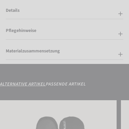
Details
Pflegehinweise
Materialzusammensetzung
ALTERNATIVE ARTIKEL
PASSENDE ARTIKEL
Reusch Demi R-TEX® XT Mitten
Reus