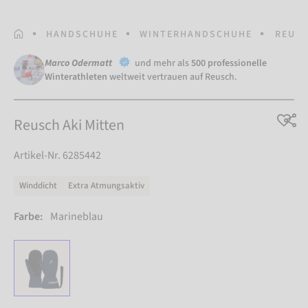
STARTSEITE
HANDSCHUHE
WINTERHANDSCHUHE
REUSC
Marco Odermatt
und mehr als
500 professionelle
Winterathleten
weltweit vertrauen auf Reusch.
Reusch Aki Mitten
Artikel-Nr. 6285442
Winddicht
Extra Atmungsaktiv
Farbe:
Marineblau