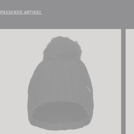
PASSENDE ARTIKEL
Reusch Eve Beanie
Reus