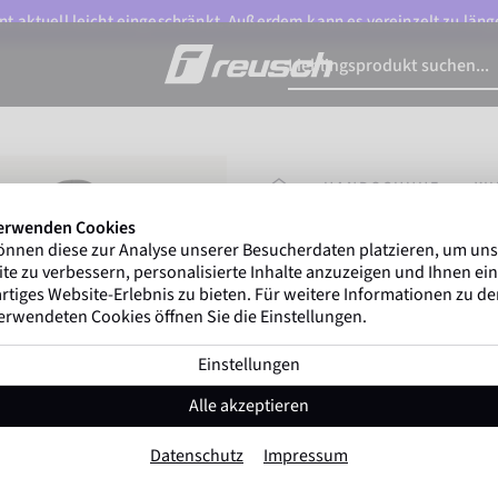
t aktuell leicht eingeschränkt. Außerdem kann es vereinzelt zu länge
STARTSEITE
HANDSCHUHE
WI
erwenden Cookies
önnen diese zur Analyse unserer Besucherdaten platzieren, um un
Marco Odermatt
und 
te zu verbessern, personalisierte Inhalte anzuzeigen und Ihnen ein
Winterathleten
weltweit v
rtiges Website-Erlebnis zu bieten. Für weitere Informationen zu d
erwendeten Cookies öffnen Sie die Einstellungen.
Einstellungen
Mikaela Shiffrin 
Alle akzeptieren
Artikel-Nr. 6431255
Datenschutz
Impressum
Extra warm
Wasserdicht
Atmu