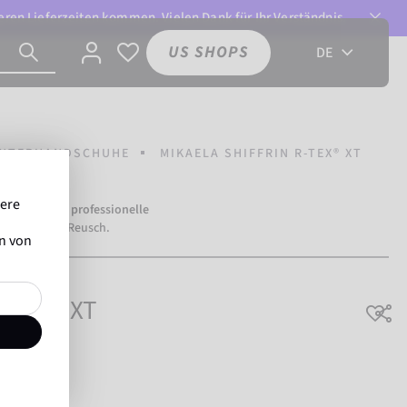
ren Lieferzeiten kommen. Vielen Dank für Ihr Verständnis.
US SHOPS
DE
NTERHANDSCHUHE
MIKAELA SHIFFRIN R-TEX® XT
sere
mehr als
500 professionelle
ertrauen auf Reusch.
en von
R-TEX® XT
ngsaktiv