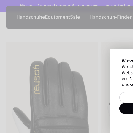
Hinweis: Aufgrund unseres Warenumzugs ist unser Sortimen
Handschuhe
Equipment
Sale
Handschuh-Finder
Wir v
Wir k
Websi
großa
uns v