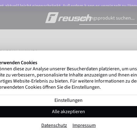
t aktuell leicht eingeschränkt. Außerdem kann es vereinzelt zu länge
IGNERIN (M/W/D)
erwenden Cookies
önnen diese zur Analyse unserer Besucherdaten platzieren, um un
te zu verbessern, personalisierte Inhalte anzuzeigen und Ihnen ein
rtiges Website-Erlebnis zu bieten. Für weitere Informationen zu d
RAFIK DESIGNERIN (M/W
erwendeten Cookies öffnen Sie die Einstellungen.
Einstellungen
Alle akzeptieren
Datenschutz
Impressum