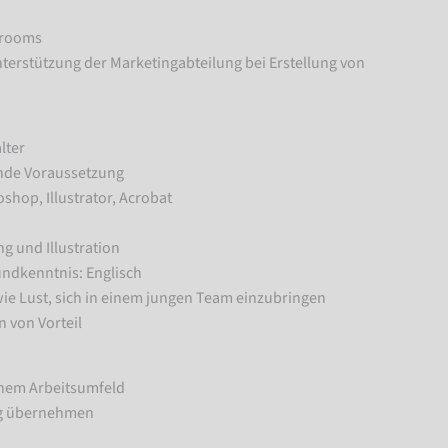
wrooms
erstützung der Marketingabteilung bei Erstellung von
lter
ende Voraussetzung
hop, Illustrator, Acrobat
ng und Illustration
undkenntnis: Englisch
wie Lust, sich in einem jungen Team einzubringen
n von Vorteil
enem Arbeitsumfeld
ng übernehmen