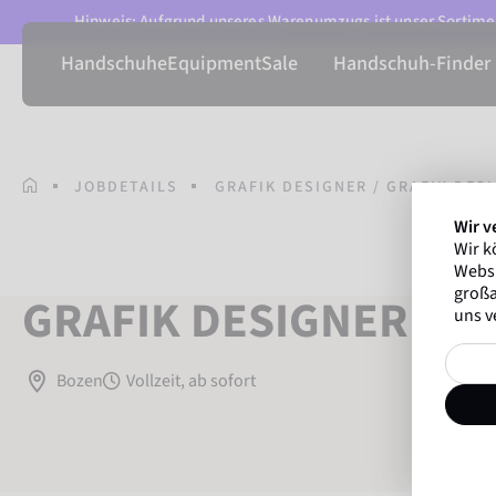
Hinweis: Aufgrund unseres Warenumzugs ist unser Sortimen
Handschuhe
Equipment
Sale
Handschuh-Finder
JOBDETAILS
GRAFIK DESIGNER / GRAFIK DES
Wir v
Wir k
Websi
großa
GRAFIK DESIGNER / G
uns v
Bozen
Vollzeit, ab sofort