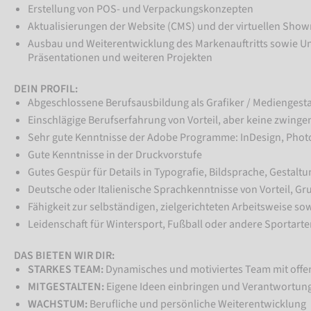
Erstellung von POS- und Verpackungskonzepten
Aktualisierungen der Website (CMS) und der virtuellen Sho
Ausbau und Weiterentwicklung des Markenauftritts sowie Unt
Präsentationen und weiteren Projekten
DEIN PROFIL:
Abgeschlossene Berufsausbildung als Grafiker / Mediengesta
Einschlägige Berufserfahrung von Vorteil, aber keine zwing
Sehr gute Kenntnisse der Adobe Programme: InDesign, Photos
Gute Kenntnisse in der Druckvorstufe
Gutes Gespür für Details in Typografie, Bildsprache, Gestaltu
Deutsche oder Italienische Sprachkenntnisse von Vorteil, Gr
Fähigkeit zur selbständigen, zielgerichteten Arbeitsweise so
Leidenschaft für Wintersport, Fußball oder andere Sportarte
DAS BIETEN WIR DIR:
STARKES TEAM:
Dynamisches und motiviertes Team mit off
MITGESTALTEN:
Eigene Ideen einbringen und Verantwortu
WACHSTUM:
Berufliche und persönliche Weiterentwicklung