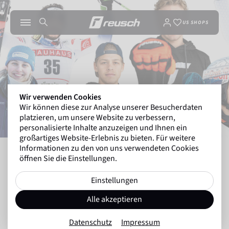
US SHOPS
Wir verwenden Cookies
Wir können diese zur Analyse unserer Besucherdaten
platzieren, um unsere Website zu verbessern,
personalisierte Inhalte anzuzeigen und Ihnen ein
großartiges Website-Erlebnis zu bieten. Für weitere
Informationen zu den von uns verwendeten Cookies
INSIDE REUSCH
REUSCH IST DER NEUE PARTN
öffnen Sie die Einstellungen.
Einstellungen
Zurück zur Übersicht
Alle akzeptieren
Winterwelt
18.10.2024
Datenschutz
Impressum