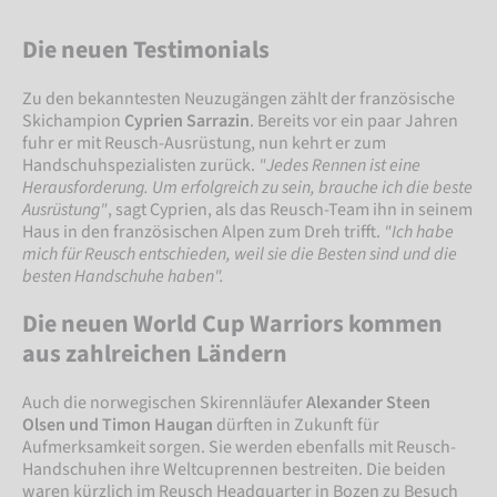
Die neuen Testimonials
Zu den bekanntesten Neuzugängen zählt der französische
Skichampion
Cyprien Sarrazin
. Bereits vor ein paar Jahren
fuhr er mit Reusch-Ausrüstung, nun kehrt er zum
Handschuhspezialisten zurück.
"Jedes Rennen ist eine
Herausforderung. Um erfolgreich zu sein, brauche ich die beste
Ausrüstung"
, sagt Cyprien, als das Reusch-Team ihn in seinem
Haus in den französischen Alpen zum Dreh trifft.
"Ich habe
mich für Reusch entschieden, weil sie die Besten sind und die
besten Handschuhe haben".
Die neuen World Cup Warriors kommen
aus zahlreichen Ländern
Auch die norwegischen Skirennläufer
Alexander Steen
Olsen und Timon Haugan
dürften in Zukunft für
Aufmerksamkeit sorgen. Sie werden ebenfalls mit Reusch-
Handschuhen ihre Weltcuprennen bestreiten. Die beiden
waren kürzlich im Reusch Headquarter in Bozen zu Besuch