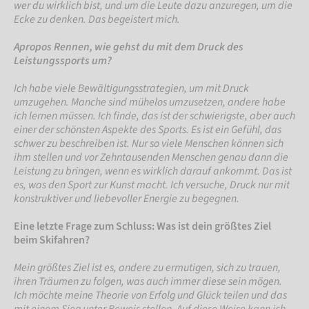
wer du wirklich bist, und um die Leute dazu anzuregen, um die
Ecke zu denken. Das begeistert mich.
Apropos Rennen, wie gehst du mit dem Druck des
Leistungssports um?
Ich habe viele Bewältigungsstrategien, um mit Druck
umzugehen. Manche sind mühelos umzusetzen, andere habe
ich lernen müssen. Ich finde, das ist der schwierigste, aber auch
einer der schönsten Aspekte des Sports. Es ist ein Gefühl, das
schwer zu beschreiben ist. Nur so viele Menschen können sich
ihm stellen und vor Zehntausenden Menschen genau dann die
Leistung zu bringen, wenn es wirklich darauf ankommt. Das ist
es, was den Sport zur Kunst macht. Ich versuche, Druck nur mit
konstruktiver und liebevoller Energie zu begegnen.
Eine letzte Frage zum Schluss: Was ist dein größtes Ziel
beim Skifahren?
Mein größtes Ziel ist es, andere zu ermutigen, sich zu trauen,
ihren Träumen zu folgen, was auch immer diese sein mögen.
Ich möchte meine Theorie von Erfolg und Glück teilen und das
mit einem Sieg unter Beweis stellen. Auf diese Weise kann ich