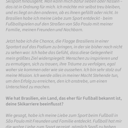
Skisport hinausgeht. Man kann mich dafür lieben oder hassen –
das ist in Ordnung für mich. Ich möchte mir selbst treu bleiben,
und es liegt an den anderen, ob es ihnen gefällt oder nicht. In
Brasilien habe ich meine Liebe zum Sport entdeckt - beim
Fußballspielen auf den Straßen von São Paulo mit meiner
Familie, meinen Freunden und Nachbarn.
Jetzt habe ich die Chance, die Flagge Brasiliens in einer
Sportart auf das Podium zu bringen, in der sie bisher noch nicht
zu sehen war. Ich habe das Gefühl, dass diese Gelegenheit
mein größtes Ziel widerspiegelt: Menschen zu inspirieren und
zu ermutigen, sich zu trauen, ihre Träume zu verfolgen, egal
woher sie kommen oder wie sie aussehen. Ich bin sehr stolz auf
meine Mission. Ich werde alles in meiner Macht Stehende tun,
um den Erfolg zu erreichen, den ich anstrebe, um einen
Unterschied zu machen.
Wie hat Brasilien, ein Land, das eher für Fußball bekannt ist,
deine Skikarriere beeinflusst?
Wie gesagt, habe ich meine Liebe zum Sport beim Fußball in
São Paulo mit Freunden und Familie entdeckt. Fußball hat mir
die wahre Liebe zum Sport gezeigt, nämlich Spaß zu haben