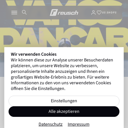
US SHOPS
Wir verwenden Cookies
Wir können diese zur Analyse unserer Besucherdaten
platzieren, um unsere Website zu verbessern,
personalisierte Inhalte anzuzeigen und Ihnen ein
großartiges Website-Erlebnis zu bieten. Für weitere
Informationen zu den von uns verwendeten Cookies
INSIDE REUSCH
LUCAS BRATHEEN: "ICH MÖCH
öffnen Sie die Einstellungen.
Einstellungen
Zurück zur Übersicht
Alle akzeptieren
Winterwelt
20.01.2025
Datenschutz
Impressum