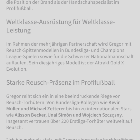
die Position der Brand als der Handschuhspezialist im
Profifußball.
Weltklasse-Ausrüstung für Weltklasse-
Leistung
Im Rahmen der mehrjährigen Partnerschaft wird Gregor mit
Reusch-Spitzenmodellen in Bundesliga- und Champions
League-Spielen sowie für die Schweizer Nationalmannschaft
auflaufen. Sein diesjähriges Modell ist der Attrakt Gold X
Evolution.
Starke Reusch-Präsenz im Profifußball
Gregor reiht sich ein in eine beeindruckende Riege von
Reusch-Torhütern: Von Bundesliga-Kollegen wie
Kevin
Müller und Michael Zetterer
bis hin zu internationalen Stars
wie
Alisson Becker, Unai Simón und Wojciech Szczęsny.
Insgesamt vertrauen über 220 Erstliga-Torhüter weltweit auf
Reusch.
"Ich bin mehr als stolz, mit Gregor einen solch hochkarätigen