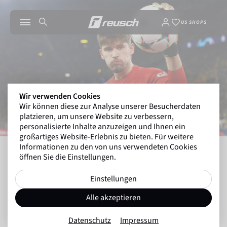
US SHOPS
Wir verwenden Cookies
Wir können diese zur Analyse unserer Besucherdaten
platzieren, um unsere Website zu verbessern,
personalisierte Inhalte anzuzeigen und Ihnen ein
großartiges Website-Erlebnis zu bieten. Für weitere
Informationen zu den von uns verwendeten Cookies
INSIDE REUSCH
DIE NUMMER EINS DES BVB, 
öffnen Sie die Einstellungen.
Einstellungen
Zurück zur Übersicht
Alle akzeptieren
Torhüterwelt
14.02.2025
Datenschutz
Impressum