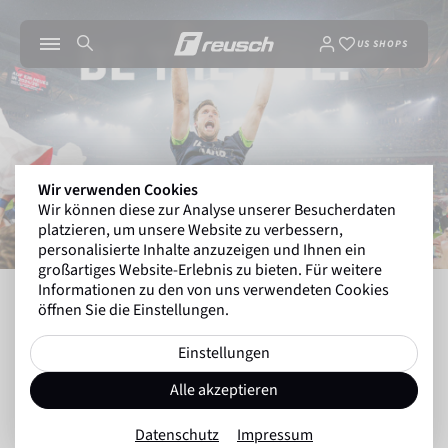
US SHOPS
Wir verwenden Cookies
Wir können diese zur Analyse unserer Besucherdaten
platzieren, um unsere Website zu verbessern,
personalisierte Inhalte anzuzeigen und Ihnen ein
großartiges Website-Erlebnis zu bieten. Für weitere
Informationen zu den von uns verwendeten Cookies
INSIDE REUSCH
ANDREAS LUTHE: "MEIN LETZ
öffnen Sie die Einstellungen.
Einstellungen
Zurück zur Übersicht
Alle akzeptieren
Torhüterwelt
28.05.2024
Datenschutz
Impressum